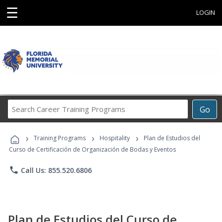
☰
LOGIN
Search
Go
Career
Training
›
›
›
Programs
Training Programs
Hospitality
Plan de Estudios del
Curso de Certificación de Organización de Bodas y Eventos
phone
Call Us: 855.520.6806
Plan de Estudios del Curso de