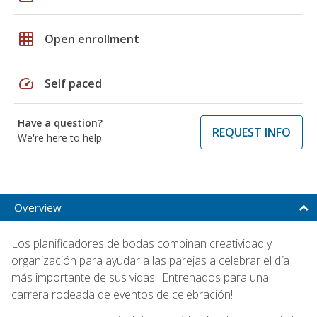
grid_on
Open enrollment
speed
Self paced
Have a question?
REQUEST INFO
We're here to help
Overview
Los planificadores de bodas combinan creatividad y
organización para ayudar a las parejas a celebrar el día
más importante de sus vidas. ¡Entrenados para una
carrera rodeada de eventos de celebración!