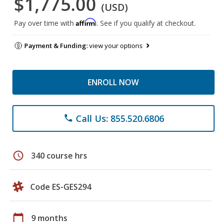
$1,775.00
(USD)
Affirm
Pay over time with
. See if you qualify at checkout.
Payment & Funding:
view your options
ENROLL NOW
Call Us: 855.520.6806
phone
schedule
340 course hrs
Code ES-GES294
calendar_today
9 months