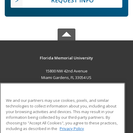
REQUEST INFO
Florida Memorial University
15800 NW 42nd Avenue
Miami Gardens, FL 33054 US
MAIN CONTENT
Career Training
We and our partners may use cookies, pixels, and similar
technologies to collect information about you, including about
ADDITIONAL RESOURCES
your browsing activities and devices. This may result in your
information being collected by our third-party partners. By
Military
Student Blog
choosing to "Accept All Cookies", you agree to these practices,
Financial Assistance
including as described in the
Privacy Policy
Help